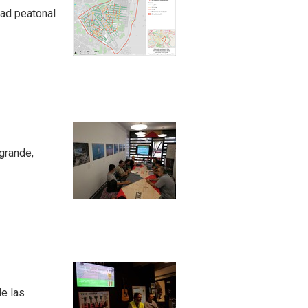
dad peatonal
grande,
de las